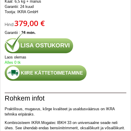
Kaal: 6,5 kg + manus
Garantii: 24 kuud
Tootja: IKRA GmbH
379,00 €
Hind:
Garantii :
24 mėn.
LISA OSTUKORVI
Laos olemas
Alles 0 tk
KIIRE KÄTTETOIMETAMINE
Rohkem infot
Praktilisus, mugavus, kõrge kvaliteet ja usaldusväärsus on IKRA
tehnika eripäraks.
Kombisüsteem IKRA Mogatec IBKH 33 on universaalne seade neli
ühes. See ühendab endas bensiinitrimmerit, oksalõikurit ja võsalõikurit.