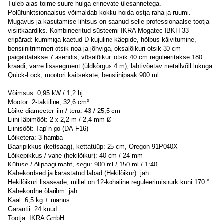
Tuleb aias toime suure hulga erinevate ülesannetega.
Polüfunktsionaalsus võimaldab kokku hoida ostja raha ja ruumi.
Mugavus ja kasutamise lihtsus on saanud selle professionaalse tootja
visiitkaardiks. Kombineeritud süsteemi IKRA Mogatec IBKH 33
eripärad: kummiga kaetud D-kujuline käepide, hõlbus käivitumine,
bensiinitrimmeri otsik noa ja jõhviga, oksalõikuri otsik 30 cm
paigaldatakse 7 asendis, võsalõikuri otsik 40 cm reguleeritakse 180
kraadi, varre lisasegment (üldkõrgus 4 m), lahtivõetav metallvõll lukuga
Quick-Lock, mootori kaitsekate, bensiinipaak 900 ml.
Võimsus: 0,95 kW / 1,2 hj
Mootor: 2-taktiline, 32,6 cm³
Lõike diameeter liin / tera: 43 / 25,5 cm
Liini läbimõõt: 2 x 2,2 m / 2,4 mm Ø
Liinisööt: Tap´n go (DA-F16)
Lõiketera: 3-hamba
Baaripikkus (kettsaag), kettatüüp: 25 cm, Oregon 91P040X
Lõikepikkus / vahe (hekilõikur): 40 cm / 24 mm
Kütuse / õlipaagi maht, segu: 900 ml / 150 ml / 1:40
Kahekordsed ja karastatud labad (Hekilõikur): jah
Hekilõikuri lisaseade, millel on 12-kohaline reguleerimisnurk kuni 170 °
Kahekordne õlarihm: jah
Kaal: 6,5 kg + manus
Garantii: 24 kuud
Tootja: IKRA GmbH