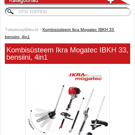
Kategooriad
Teleskooplõikurid
Kombisüsteem Ikra Mogatec IBKH 33,
bensiini, 4in1
Kombisüsteem Ikra Mogatec IBKH 33,
bensiini, 4in1