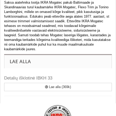
Saksa aiatehnika tootja IKRA Mogatec pakub Baltimaade
ja
Skandinaavias
turul kaubamärke IKRA Mogatec, Flexo Trim ja Tonino
Lamborghini, millele on omased kõrge kvaliteet, pikk kasutusiga ja
funktsionaalsus. Edukaks peab ettevõte aega alates 1977. aastast, st
esimese trimmeri valmistamisest saadik. Ettevõtte IKRA Mogatec
tehases on moodsaimad seadmed, mis toodavad kõrgeimaile
kvaliteedinõuetele vastavaid elektrisüsteeme, sidurisüsteeme ja
laagreid. Samuti toodab tehas Mogatec laseriga lõigates, karastades ja
teemandiga teritades kõrgeima kvaliteediga lõiketeri, mida kasutatakse
nii oma kaubamärkide puhul kui ka muude maailmakuulsate
kaubamärkide juures.
LAE ALLA
Detalių išklotinė IBKH 33
Lae alla (369k)