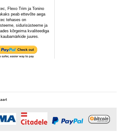
c, Flexo Trim ja Tonino
dukaks peab ettevõte aega
tec tehases on
steeme, sidurisüsteeme ja
tades kõrgeima kvaliteediga
 kaubamärkide juures.
kaart