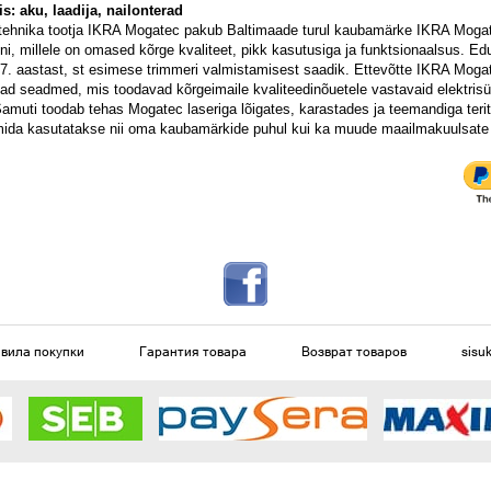
s: aku, laadija, nailonterad
tehnika tootja IKRA Mogatec pakub Baltimaade turul kaubamärke IKRA Mogate
i, millele on omased kõrge kvaliteet, pikk kasutusiga ja funktsionaalsus. E
77. aastast, st esimese trimmeri valmistamisest saadik. Ettevõtte IKRA Moga
d seadmed, mis toodavad kõrgeimaile kvaliteedinõuetele vastavaid elektrisü
Samuti toodab tehas Mogatec laseriga lõigates, karastades ja teemandiga teri
, mida kasutatakse nii oma kaubamärkide puhul kui ka muude maailmakuulsate
вила покупки
Гарантия товара
Возврат товаров
sisu