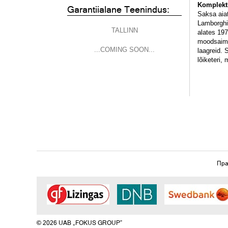
Komplekti
Garantiialane Teenindus:
Saksa aia
Lamborghin
TALLINN
alates 19
moodsaima
...COMING SOON...
laagreid. 
lõiketeri
Пра
© 2026 UAB „FOKUS GROUP“