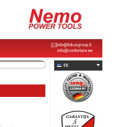
info@fokusgroup.lt
info@confortare.ee
EE