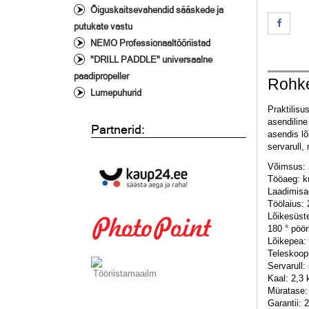
Õiguskaitsevahendid sääskede ja
putukate vastu
NEMO Professionaaltööriistad
"DRILL PADDLE" universaalne
paadipropeller
Rohke
Lumepuhurid
Praktilisu
asendiline
Partnerid:
asendis lõ
servarull,
Võimsus: 
Tööaeg: k
Laadimisae
Töölaius:
Lõikesüste
180 ° pöör
Lõikepea: 
Teleskoop
Servarull:
Kaal: 2,3 
Müratase:
Garantii: 