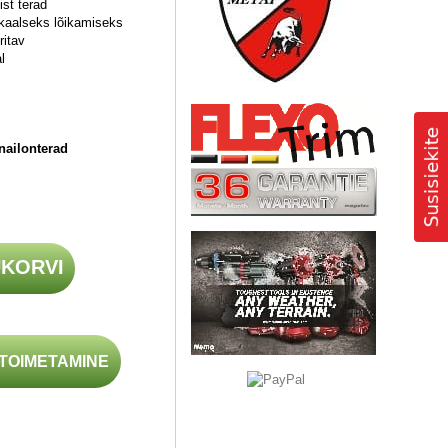
ist terad
ikaalseks lõikamiseks
ritav
l
 nailonterad
UKORVI
ETOIMETAMINE