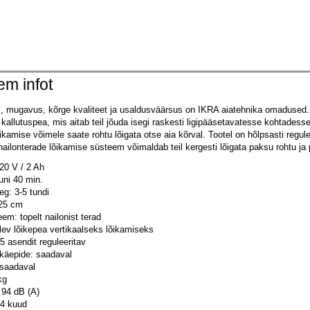
m infot
s, mugavus, kõrge kvaliteet ja usaldusväärsus on IKRA aiatehnika omadused. S
 kallutuspea, mis aitab teil jõuda isegi raskesti ligipääsetavatesse kohtadesse
ikamise võimele saate rohtu lõigata otse aia kõrval. Tootel on hõlpsasti regul
 nailonterade lõikamise süsteem võimaldab teil kergesti lõigata paksu rohtu ja
20 V / 2 Ah
uni 40 min.
g: 3-5 tundi
 25 cm
em: topelt nailonist terad
lev lõikepea vertikaalseks lõikamiseks
5 asendit reguleeritav
käepide: saadaval
 saadaval
kg
 94 dB (A)
24 kuud