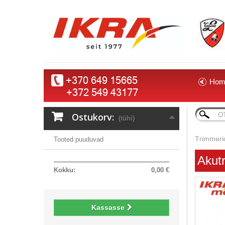
+370 649 15665
Hom
+372 549 43177
Ostukorv:
(tühi)
Trimmeri
Tooted puuduvad
Akut
Kokku:
0,00 €
Kassasse