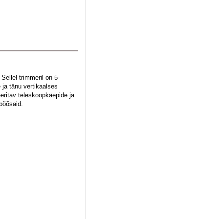
ellel trimmeril on 5-
 ja tänu vertikaalses
eeritav teleskoopkäepide ja
 põõsaid.