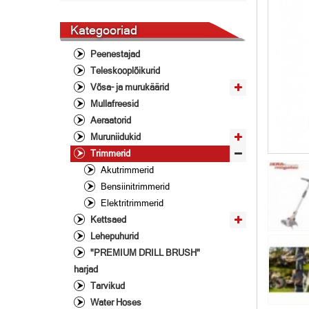
Kategooriad
Peenestajad
Teleskooplõikurid
Võsa- ja murukäärid
Mullafreesid
Aeraatorid
Muruniidukid
Trimmerid
Akutrimmerid
Bensiinitrimmerid
Elektritrimmerid
Kettsaed
Lehepuhurid
"PREMIUM DRILL BRUSH"
harjad
Tarvikud
Water Hoses