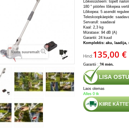
Lõikesüsteem: topelt nailon
180 ° pöörlev lõikepea vert
Lõikepea: 5 asendit regulee
Teleskoopkäepide: saadava
Servarull: saadaval
Kaal: 2,3 kg
Müratase: 94 dB (A)
Garantii: 24 kuud
Komplektis: aku, laadija,
135,00 €
Vaata suuremalt
Hind:
Garantii :
24 mėn.
LISA OST
Laos olemas
Alles 0 tk
KIIRE KÄTT