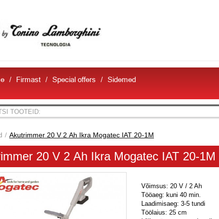
e
Firmast
Special offers
Sidemed
d
Akutrimmer 20 V 2 Аh Ikra Mogatec IAT 20-1M
rimmer 20 V 2 Аh Ikra Mogatec IAT 20-1M
Võimsus: 20 V / 2 Ah
Tööaeg: kuni 40 min.
Laadimisaeg: 3-5 tundi
Töölaius: 25 cm